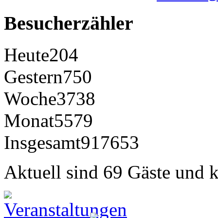
Besucherzähler
Heute
204
Gestern
750
Woche
3738
Monat
5579
Insgesamt
917653
Aktuell sind 69 Gäste und k