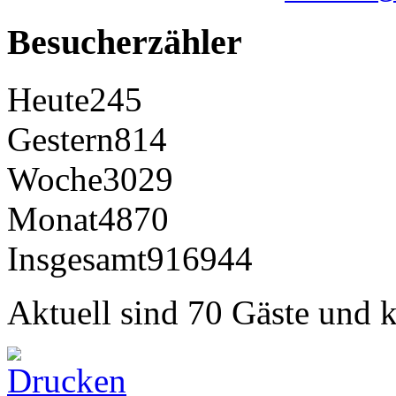
Besucherzähler
Heute
245
Gestern
814
Woche
3029
Monat
4870
Insgesamt
916944
Aktuell sind 70 Gäste und k