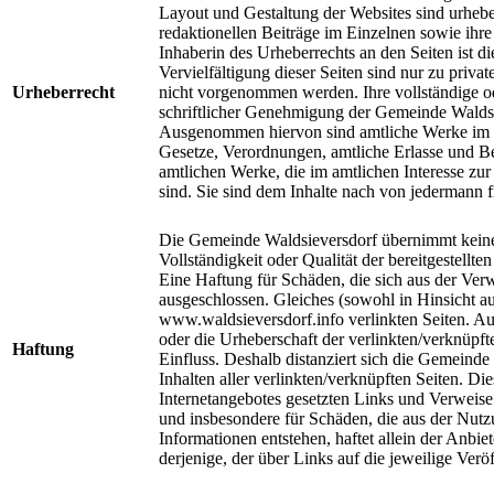
Layout und Gestaltung der Websites sind urheberr
redaktionellen Beiträge im Einzelnen sowie ih
Inhaberin des Urheberrechts an den Seiten ist
Vervielfältigung dieser Seiten sind nur zu priv
Urheberrecht
nicht vorgenommen werden. Ihre vollständige od
schriftlicher Genehmigung der Gemeinde Waldsi
Ausgenommen hiervon sind amtliche Werke im S
Gesetze, Verordnungen, amtliche Erlasse und 
amtlichen Werke, die im amtlichen Interesse zu
sind. Sie sind dem Inhalte nach von jedermann
Die Gemeinde Waldsieversdorf übernimmt keinerl
Vollständigkeit oder Qualität der bereitgestellte
Eine Haftung für Schäden, die sich aus der Verw
ausgeschlossen. Gleiches (sowohl in Hinsicht auf
www.waldsieversdorf.info verlinkten Seiten. Auf
oder die Urheberschaft der verlinkten/verknüpf
Haftung
Einfluss. Deshalb distanziert sich die Gemeinde
Inhalten aller verlinkten/verknüpften Seiten. Dies
Internetangebotes gesetzten Links und Verweise. 
und insbesondere für Schäden, die aus der Nutz
Informationen entstehen, haftet allein der Anbie
derjenige, der über Links auf die jeweilige Veröf