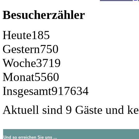
Besucherzähler
Heute
185
Gestern
750
Woche
3719
Monat
5560
Insgesamt
917634
Aktuell sind 9 Gäste und ke
Und so erreichen Sie uns ...