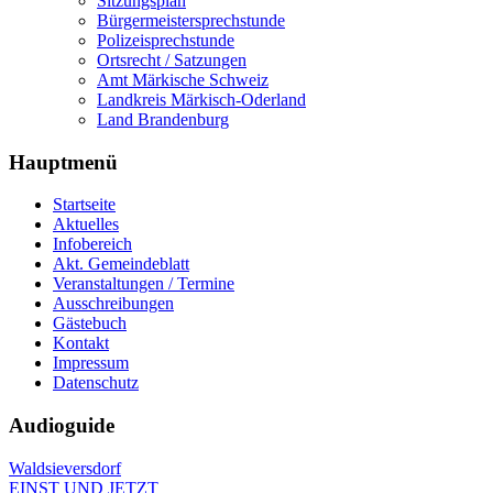
Sitzungsplan
Bürgermeistersprechstunde
Polizeisprechstunde
Ortsrecht / Satzungen
Amt Märkische Schweiz
Landkreis Märkisch-Oderland
Land Brandenburg
Hauptmenü
Startseite
Aktuelles
Infobereich
Akt. Gemeindeblatt
Veranstaltungen / Termine
Ausschreibungen
Gästebuch
Kontakt
Impressum
Datenschutz
Audioguide
Waldsieversdorf
EINST UND JETZT