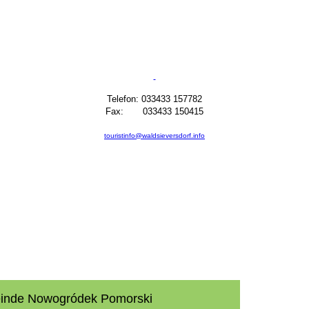
Telefon: 033433 157782
Fax: 033433 150415
touristinfo@waldsieversdorf.info
meinde Nowogródek Pomorski