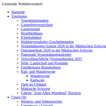
Gemeinde Waldsieversdorf
Startseite
Tourismus
Touristinformation
Gastgeberverzeichnis
Gastronomie
Heartfieldhaus
Kleinbahnhof
Waldsieversdorfer Geschiebegarten
Veranstaltungen August 2026 in der Märkischen Schwei
Osterangebote 2026 in der Märkischen Schweiz
Naturpark Veranstaltungskalender
Vorweihnachtliche Veranstaltungen 2025
Höfe, Landschaft und Produkte
Familienpass Brandenburg
Rad- und Wanderwege
Wanderwege
Radwege
Ziele im Umland
Märkische Schweiz
Galerie "Zum Alten Warmbad" Buckow
Unser Ort
Wissens- und Sehenswertes
Entstehung / Zeittafel