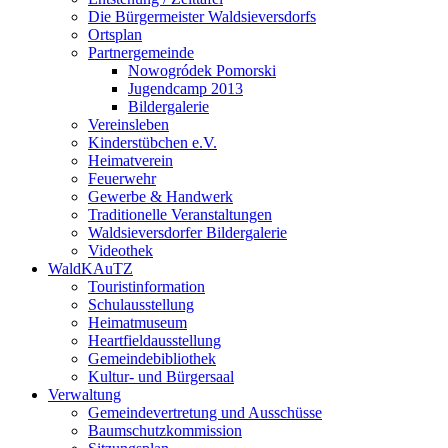
Die Bürgermeister Waldsieversdorfs
Ortsplan
Partnergemeinde
Nowogródek Pomorski
Jugendcamp 2013
Bildergalerie
Vereinsleben
Kinderstübchen e.V.
Heimatverein
Feuerwehr
Gewerbe & Handwerk
Traditionelle Veranstaltungen
Waldsieversdorfer Bildergalerie
Videothek
WaldKAuTZ
Touristinformation
Schulausstellung
Heimatmuseum
Heartfieldausstellung
Gemeindebibliothek
Kultur- und Bürgersaal
Verwaltung
Gemeindevertretung und Ausschüsse
Baumschutzkommission