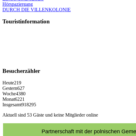
Hörspaziergang
DURCH DIE VILLENKOLONIE
Touristinformation
Besucherzähler
Heute
219
Gestern
627
Woche
4380
Monat
6221
Insgesamt
918295
Aktuell sind 53 Gäste und keine Mitglieder online
Partnerschaft mit der polnischen Ge