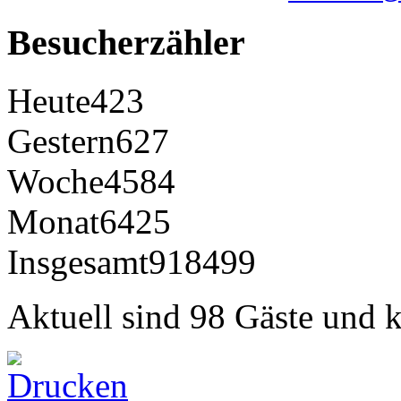
Besucherzähler
Heute
423
Gestern
627
Woche
4584
Monat
6425
Insgesamt
918499
Aktuell sind 98 Gäste und k