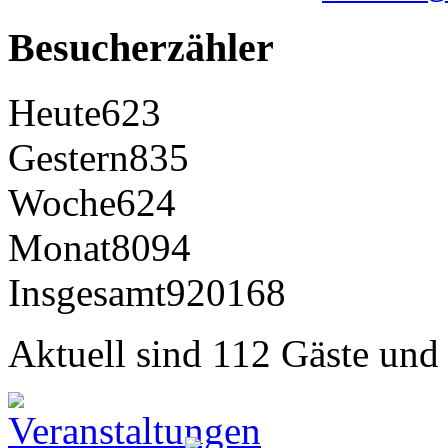
Besucherzähler
Heute
623
Gestern
835
Woche
624
Monat
8094
Insgesamt
920168
Aktuell sind 112 Gäste und 