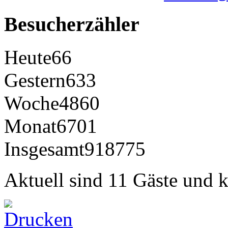
Besucherzähler
Heute
66
Gestern
633
Woche
4860
Monat
6701
Insgesamt
918775
Aktuell sind 11 Gäste und k