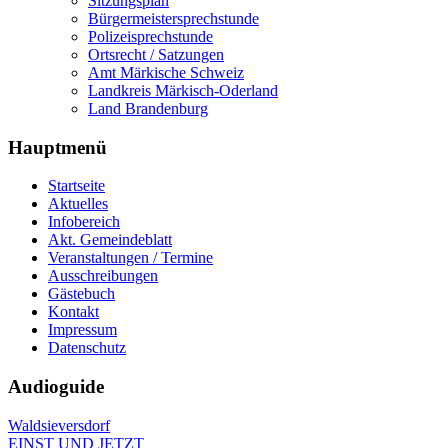
Sitzungsplan
Bürgermeistersprechstunde
Polizeisprechstunde
Ortsrecht / Satzungen
Amt Märkische Schweiz
Landkreis Märkisch-Oderland
Land Brandenburg
Hauptmenü
Startseite
Aktuelles
Infobereich
Akt. Gemeindeblatt
Veranstaltungen / Termine
Ausschreibungen
Gästebuch
Kontakt
Impressum
Datenschutz
Audioguide
Waldsieversdorf
EINST UND JETZT