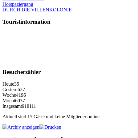
Hörspaziergang
DURCH DIE VILLENKOLONIE
Touristinformation
Besucherzähler
Heute
35
Gestern
627
Woche
4196
Monat
6037
Insgesamt
918111
Aktuell sind 15 Gäste und keine Mitglieder online