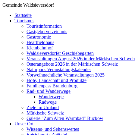
Gemeinde Waldsieversdorf
Startseite
Tourismus
Touristinformation
Gastgeberverzeichnis
Gastronomie
Heartfieldhaus
Kleinbahnhof
Waldsieversdorfer Geschiebegarten
Veranstaltungen August 2026 in der Märkischen Schwei
Osterangebote 2026 in der Märkischen Schweiz
Naturpark Veranstaltungskalender
Vorweihnachtliche Veranstaltungen 2025
Höfe, Landschaft und Produkte
Familienpass Brandenburg
Rad- und Wanderwege
Wanderwege
Radwege
Ziele im Umland
Märkische Schweiz
Galerie "Zum Alten Warmbad" Buckow
Unser Ort
Wissens- und Sehenswertes
Entstehung / Zeittafel