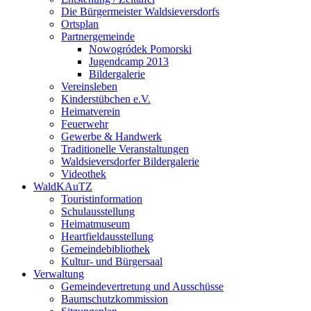
Die Bürgermeister Waldsieversdorfs
Ortsplan
Partnergemeinde
Nowogródek Pomorski
Jugendcamp 2013
Bildergalerie
Vereinsleben
Kinderstübchen e.V.
Heimatverein
Feuerwehr
Gewerbe & Handwerk
Traditionelle Veranstaltungen
Waldsieversdorfer Bildergalerie
Videothek
WaldKAuTZ
Touristinformation
Schulausstellung
Heimatmuseum
Heartfieldausstellung
Gemeindebibliothek
Kultur- und Bürgersaal
Verwaltung
Gemeindevertretung und Ausschüsse
Baumschutzkommission