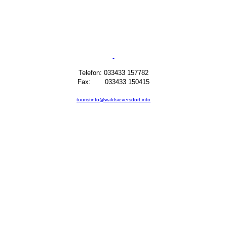
Telefon: 033433 157782
Fax: 033433 150415
touristinfo@waldsieversdorf.info