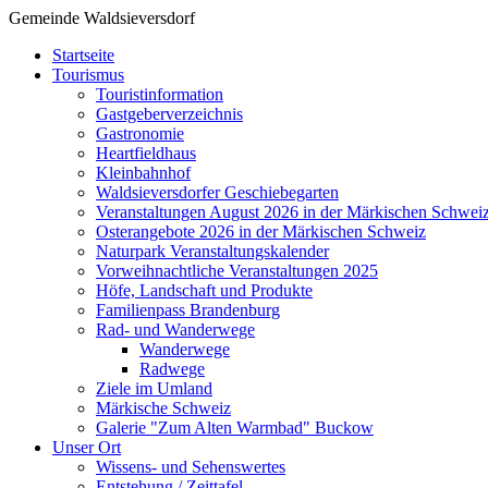
Gemeinde Waldsieversdorf
Startseite
Tourismus
Touristinformation
Gastgeberverzeichnis
Gastronomie
Heartfieldhaus
Kleinbahnhof
Waldsieversdorfer Geschiebegarten
Veranstaltungen August 2026 in der Märkischen Schwei
Osterangebote 2026 in der Märkischen Schweiz
Naturpark Veranstaltungskalender
Vorweihnachtliche Veranstaltungen 2025
Höfe, Landschaft und Produkte
Familienpass Brandenburg
Rad- und Wanderwege
Wanderwege
Radwege
Ziele im Umland
Märkische Schweiz
Galerie "Zum Alten Warmbad" Buckow
Unser Ort
Wissens- und Sehenswertes
Entstehung / Zeittafel