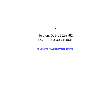
Telefon: 033433 157782
Fax: 033433 150415
touristinfo@waldsieversdorf.info