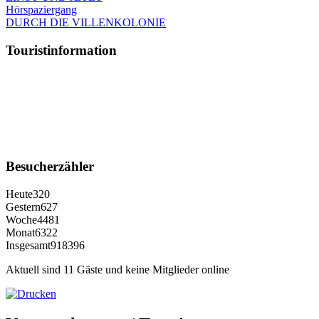
Hörspaziergang
DURCH DIE VILLENKOLONIE
Touristinformation
Besucherzähler
Heute
320
Gestern
627
Woche
4481
Monat
6322
Insgesamt
918396
Aktuell sind 11 Gäste und keine Mitglieder online