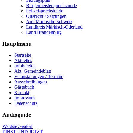
Sitzungsplan
Bürgermeistersprechstunde
Polizeisprechstunde
Ortsrecht / Satzungen
Amt Märkische Schweiz
Landkreis Märkisch-Oderland
Land Brandenburg
Hauptmenü
Startseite
Aktuelles
Infobereich
Akt. Gemeindeblatt
Veranstaltungen / Termine
Ausschreibungen
Gästebuch
Kontakt
Impressum
Datenschutz
Audioguide
Waldsieversdorf
EINST UND JETZT