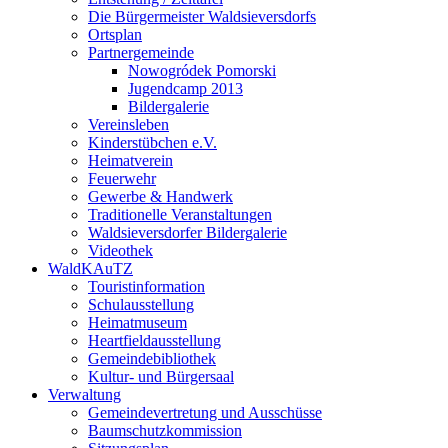
Die Bürgermeister Waldsieversdorfs
Ortsplan
Partnergemeinde
Nowogródek Pomorski
Jugendcamp 2013
Bildergalerie
Vereinsleben
Kinderstübchen e.V.
Heimatverein
Feuerwehr
Gewerbe & Handwerk
Traditionelle Veranstaltungen
Waldsieversdorfer Bildergalerie
Videothek
WaldKAuTZ
Touristinformation
Schulausstellung
Heimatmuseum
Heartfieldausstellung
Gemeindebibliothek
Kultur- und Bürgersaal
Verwaltung
Gemeindevertretung und Ausschüsse
Baumschutzkommission