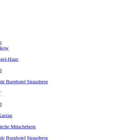
n
ckow
igel-Haus
d
de Burghotel Strausberg
f
d
Garzau
kirche Müncheberg
de Burghotel Strausberg