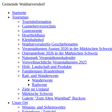
Gemeinde Waldsieversdorf
Startseite
Tourismus
Touristinformation
Gastgeberverzeichnis
Gastronomie
Heartfieldhaus
Kleinbahnhof
Waldsieversdorfer Geschiebegarten
Veranstaltungen August 2026 in der Märkischen Schwei
Osterangebote 2026 in der Märkischen Schweiz
Naturpark Veranstaltungskalender
Vorweihnachtliche Veranstaltungen 2025
Höfe, Landschaft und Produkte
Familienpass Brandenburg
Rad- und Wanderwege
Wanderwege
Radwege
Ziele im Umland
Märkische Schweiz
Galerie "Zum Alten Warmbad" Buckow
Unser Ort
Wissens- und Sehenswertes
Entstehung / Zeittafel