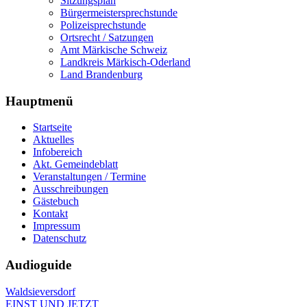
Sitzungsplan
Bürgermeistersprechstunde
Polizeisprechstunde
Ortsrecht / Satzungen
Amt Märkische Schweiz
Landkreis Märkisch-Oderland
Land Brandenburg
Hauptmenü
Startseite
Aktuelles
Infobereich
Akt. Gemeindeblatt
Veranstaltungen / Termine
Ausschreibungen
Gästebuch
Kontakt
Impressum
Datenschutz
Audioguide
Waldsieversdorf
EINST UND JETZT