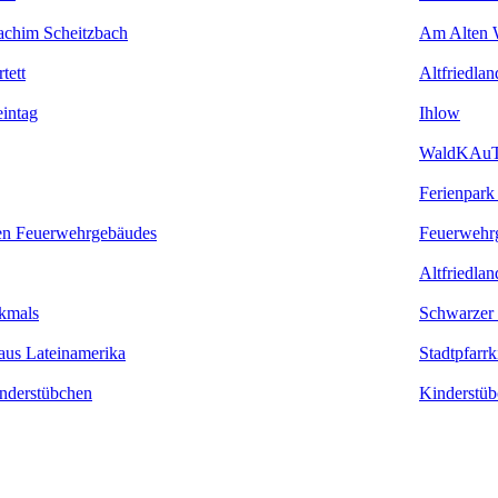
achim Scheitzbach
Am Alten 
tett
Altfriedlan
eintag
Ihlow
WaldKAu
Ferienpark
en Feuerwehrgebäudes
Feuerwehr
Altfriedlan
kmals
Schwarzer
aus Lateinamerika
Stadtpfarr
inderstübchen
Kinderstüb