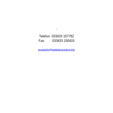
Telefon: 033433 157782
Fax: 033433 150415
touristinfo@waldsieversdorf.info