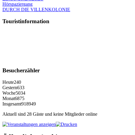
Hörspaziergang
DURCH DIE VILLENKOLONIE
Touristinformation
Besucherzähler
Heute
240
Gestern
633
Woche
5034
Monat
6875
Insgesamt
918949
Aktuell sind 28 Gäste und keine Mitglieder online