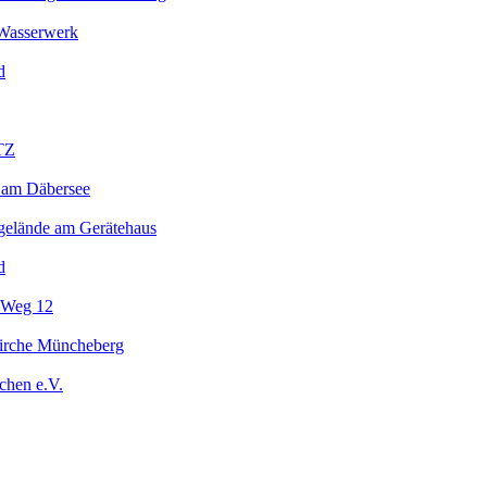
Wasserwerk
d
TZ
 am Däbersee
gelände am Gerätehaus
d
 Weg 12
kirche Müncheberg
chen e.V.