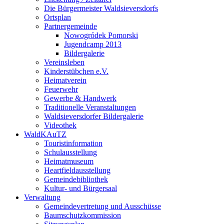
Die Bürgermeister Waldsieversdorfs
Ortsplan
Partnergemeinde
Nowogródek Pomorski
Jugendcamp 2013
Bildergalerie
Vereinsleben
Kinderstübchen e.V.
Heimatverein
Feuerwehr
Gewerbe & Handwerk
Traditionelle Veranstaltungen
Waldsieversdorfer Bildergalerie
Videothek
WaldKAuTZ
Touristinformation
Schulausstellung
Heimatmuseum
Heartfieldausstellung
Gemeindebibliothek
Kultur- und Bürgersaal
Verwaltung
Gemeindevertretung und Ausschüsse
Baumschutzkommission