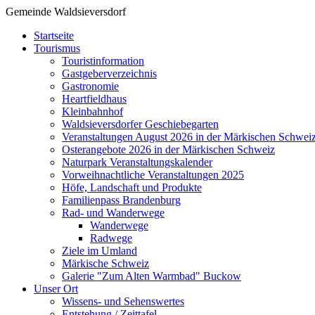
Gemeinde Waldsieversdorf
Startseite
Tourismus
Touristinformation
Gastgeberverzeichnis
Gastronomie
Heartfieldhaus
Kleinbahnhof
Waldsieversdorfer Geschiebegarten
Veranstaltungen August 2026 in der Märkischen Schwei
Osterangebote 2026 in der Märkischen Schweiz
Naturpark Veranstaltungskalender
Vorweihnachtliche Veranstaltungen 2025
Höfe, Landschaft und Produkte
Familienpass Brandenburg
Rad- und Wanderwege
Wanderwege
Radwege
Ziele im Umland
Märkische Schweiz
Galerie "Zum Alten Warmbad" Buckow
Unser Ort
Wissens- und Sehenswertes
Entstehung / Zeittafel