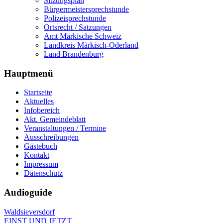
Sitzungsplan
Bürgermeistersprechstunde
Polizeisprechstunde
Ortsrecht / Satzungen
Amt Märkische Schweiz
Landkreis Märkisch-Oderland
Land Brandenburg
Hauptmenü
Startseite
Aktuelles
Infobereich
Akt. Gemeindeblatt
Veranstaltungen / Termine
Ausschreibungen
Gästebuch
Kontakt
Impressum
Datenschutz
Audioguide
Waldsieversdorf
EINST UND JETZT