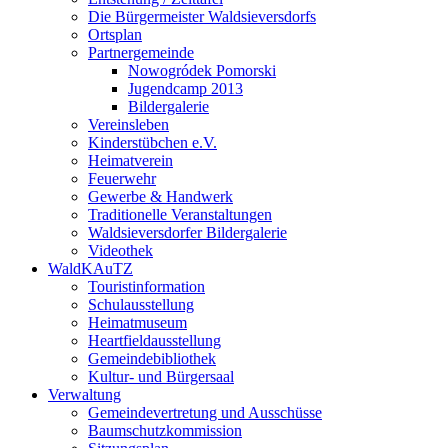
Die Bürgermeister Waldsieversdorfs
Ortsplan
Partnergemeinde
Nowogródek Pomorski
Jugendcamp 2013
Bildergalerie
Vereinsleben
Kinderstübchen e.V.
Heimatverein
Feuerwehr
Gewerbe & Handwerk
Traditionelle Veranstaltungen
Waldsieversdorfer Bildergalerie
Videothek
WaldKAuTZ
Touristinformation
Schulausstellung
Heimatmuseum
Heartfieldausstellung
Gemeindebibliothek
Kultur- und Bürgersaal
Verwaltung
Gemeindevertretung und Ausschüsse
Baumschutzkommission