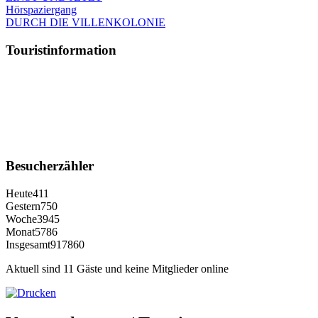
Hörspaziergang
DURCH DIE VILLENKOLONIE
Touristinformation
Besucherzähler
Heute
411
Gestern
750
Woche
3945
Monat
5786
Insgesamt
917860
Aktuell sind 11 Gäste und keine Mitglieder online