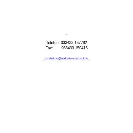
Telefon: 033433 157782
Fax: 033433 150415
touristinfo@waldsieversdorf.info