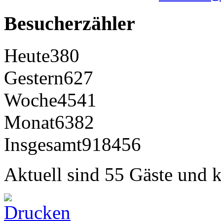
Besucherzähler
Heute
380
Gestern
627
Woche
4541
Monat
6382
Insgesamt
918456
Aktuell sind 55 Gäste und k