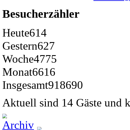
Besucherzähler
Heute
614
Gestern
627
Woche
4775
Monat
6616
Insgesamt
918690
Aktuell sind 14 Gäste und k