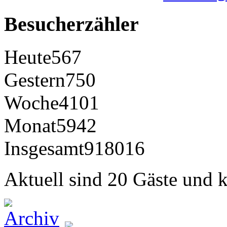
Besucherzähler
Heute
567
Gestern
750
Woche
4101
Monat
5942
Insgesamt
918016
Aktuell sind 20 Gäste und k