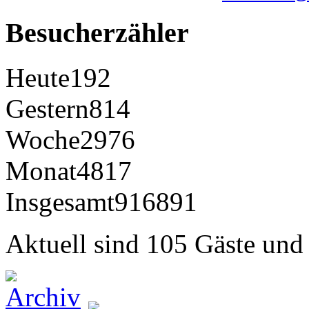
Besucherzähler
Heute
192
Gestern
814
Woche
2976
Monat
4817
Insgesamt
916891
Aktuell sind 105 Gäste und 