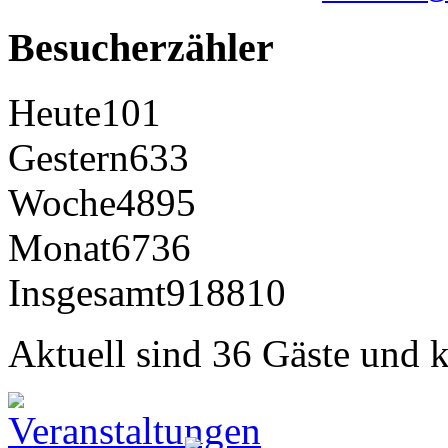
Besucherzähler
Heute
101
Gestern
633
Woche
4895
Monat
6736
Insgesamt
918810
Aktuell sind 36 Gäste und k