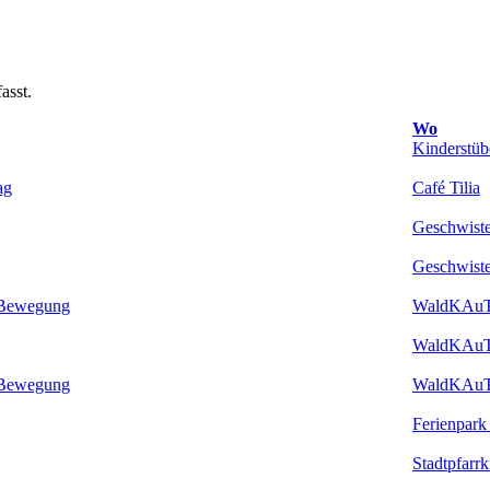
asst.
Wo
Kinderstüb
ag
Café Tilia
Geschwiste
Geschwiste
n Bewegung
WaldKAu
WaldKAu
n Bewegung
WaldKAu
Ferienpark
Stadtpfarr