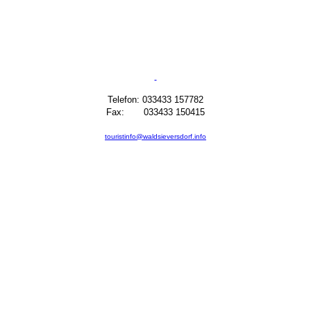
Telefon: 033433 157782
Fax: 033433 150415
touristinfo@waldsieversdorf.info