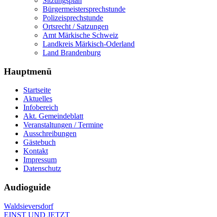
Sitzungsplan
Bürgermeistersprechstunde
Polizeisprechstunde
Ortsrecht / Satzungen
Amt Märkische Schweiz
Landkreis Märkisch-Oderland
Land Brandenburg
Hauptmenü
Startseite
Aktuelles
Infobereich
Akt. Gemeindeblatt
Veranstaltungen / Termine
Ausschreibungen
Gästebuch
Kontakt
Impressum
Datenschutz
Audioguide
Waldsieversdorf
EINST UND JETZT