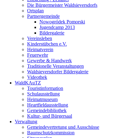
Die Bürgermeister Waldsieversdorfs
Ortsplan
Partnergemeinde
Nowogródek Pomorski
Jugendcamp 2013
Bildergalerie
Vereinsleben
Kinderstübchen e.V.
Heimatverein
Feuerwehr
Gewerbe & Handwerk
Traditionelle Veranstaltungen
Waldsieversdorfer Bildergalerie
Videothek
WaldKAuTZ
Touristinformation
Schulausstellung
Heimatmuseum
Heartfieldausstellung
Gemeindebibliothek
Kultur- und Bürgersaal
Verwaltung
Gemeindevertretung und Ausschüsse
Baumschutzkommission