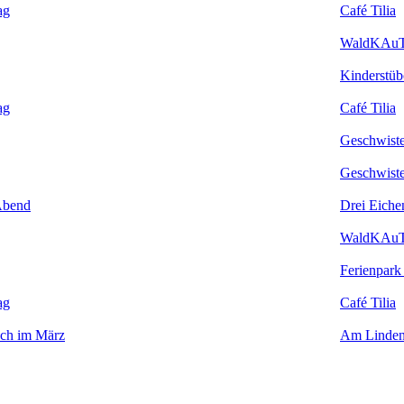
ag
Café Tilia
WaldKAu
Kinderstüb
ag
Café Tilia
Geschwiste
Geschwiste
Abend
Drei Eiche
WaldKAu
Ferienpark
ag
Café Tilia
uch im März
Am Linden