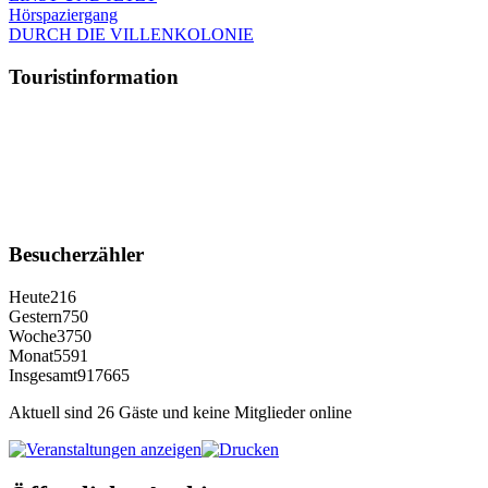
Hörspaziergang
DURCH DIE VILLENKOLONIE
Touristinformation
Besucherzähler
Heute
216
Gestern
750
Woche
3750
Monat
5591
Insgesamt
917665
Aktuell sind 26 Gäste und keine Mitglieder online