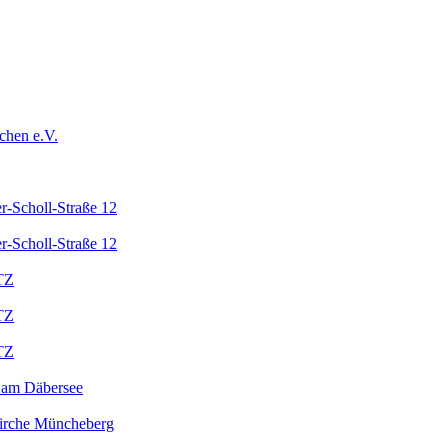
chen e.V.
r-Scholl-Straße 12
r-Scholl-Straße 12
TZ
TZ
TZ
 am Däbersee
kirche Müncheberg