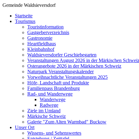
Gemeinde Waldsieversdorf
Startseite
Tourismus
Touristinformation
Gastgeberverzeichnis
Gastronomie
Heartfieldhaus
Kleinbahnhof
Waldsieversdorfer Geschiebegarten
Veranstaltungen August 2026 in der Märkischen Schwei
Osterangebote 2026 in der Märkischen Schweiz
Naturpark Veranstaltungskalender
Vorweihnachtliche Veranstaltungen 2025
Höfe, Landschaft und Produkte
Familienpass Brandenburg
Rad- und Wanderwege
Wanderwege
Radwege
Ziele im Umland
Märkische Schweiz
Galerie "Zum Alten Warmbad" Buckow
Unser Ort
Wissens- und Sehenswertes
Entstehung / Zeittafel