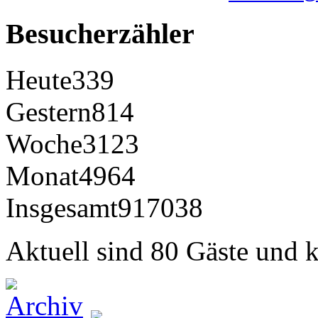
Besucherzähler
Heute
339
Gestern
814
Woche
3123
Monat
4964
Insgesamt
917038
Aktuell sind 80 Gäste und k