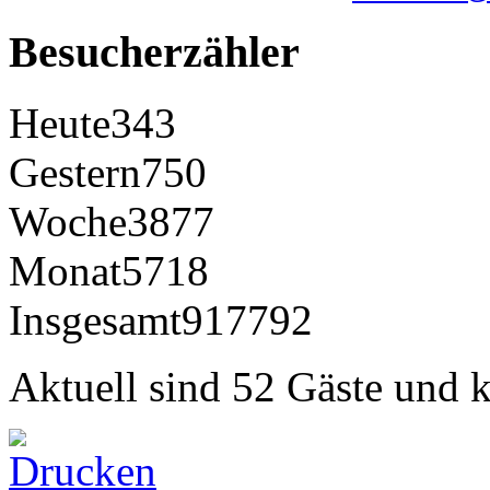
Besucherzähler
Heute
343
Gestern
750
Woche
3877
Monat
5718
Insgesamt
917792
Aktuell sind 52 Gäste und k