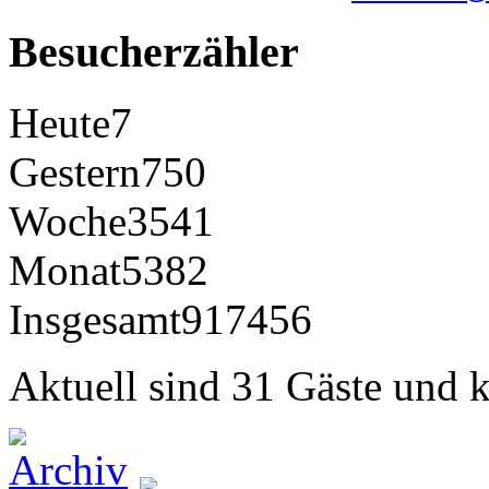
Besucherzähler
Heute
7
Gestern
750
Woche
3541
Monat
5382
Insgesamt
917456
Aktuell sind 31 Gäste und k