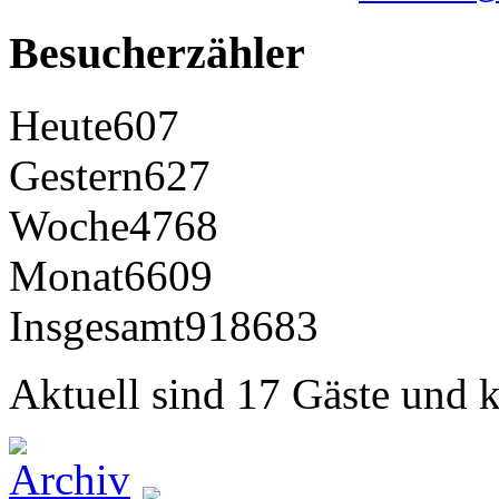
Besucherzähler
Heute
607
Gestern
627
Woche
4768
Monat
6609
Insgesamt
918683
Aktuell sind 17 Gäste und k