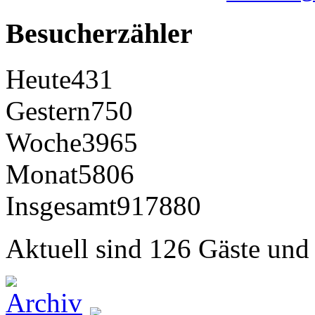
Besucherzähler
Heute
431
Gestern
750
Woche
3965
Monat
5806
Insgesamt
917880
Aktuell sind 126 Gäste und 