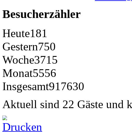
Besucherzähler
Heute
181
Gestern
750
Woche
3715
Monat
5556
Insgesamt
917630
Aktuell sind 22 Gäste und k