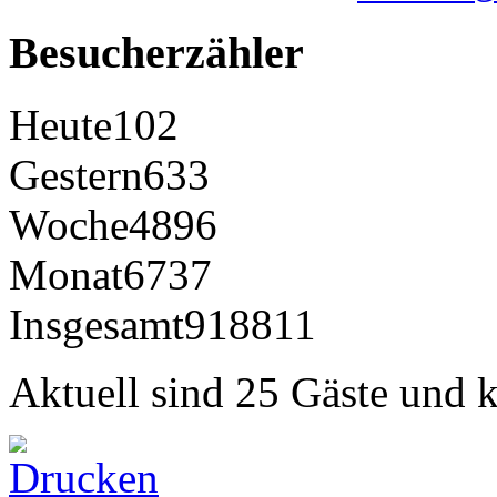
Besucherzähler
Heute
102
Gestern
633
Woche
4896
Monat
6737
Insgesamt
918811
Aktuell sind 25 Gäste und k