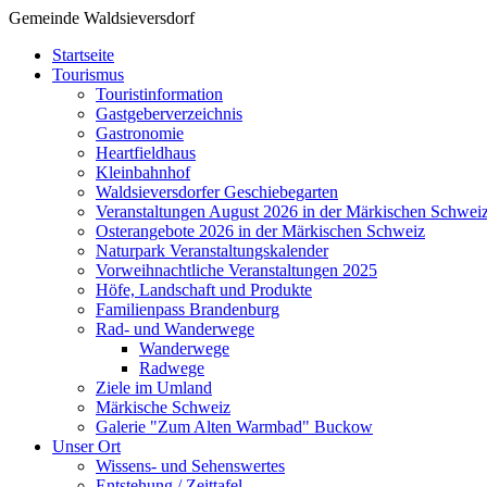
Gemeinde Waldsieversdorf
Startseite
Tourismus
Touristinformation
Gastgeberverzeichnis
Gastronomie
Heartfieldhaus
Kleinbahnhof
Waldsieversdorfer Geschiebegarten
Veranstaltungen August 2026 in der Märkischen Schwei
Osterangebote 2026 in der Märkischen Schweiz
Naturpark Veranstaltungskalender
Vorweihnachtliche Veranstaltungen 2025
Höfe, Landschaft und Produkte
Familienpass Brandenburg
Rad- und Wanderwege
Wanderwege
Radwege
Ziele im Umland
Märkische Schweiz
Galerie "Zum Alten Warmbad" Buckow
Unser Ort
Wissens- und Sehenswertes
Entstehung / Zeittafel