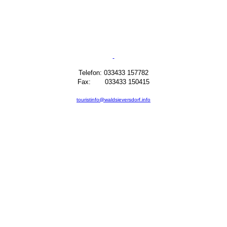
Telefon: 033433 157782
Fax: 033433 150415
touristinfo@waldsieversdorf.info