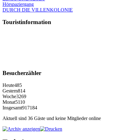
Hörspaziergang
DURCH DIE VILLENKOLONIE
Touristinformation
Besucherzähler
Heute
485
Gestern
814
Woche
3269
Monat
5110
Insgesamt
917184
Aktuell sind 36 Gäste und keine Mitglieder online