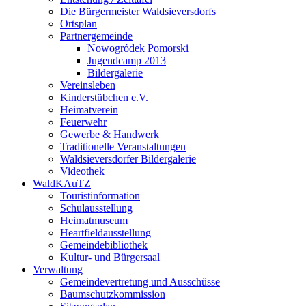
Die Bürgermeister Waldsieversdorfs
Ortsplan
Partnergemeinde
Nowogródek Pomorski
Jugendcamp 2013
Bildergalerie
Vereinsleben
Kinderstübchen e.V.
Heimatverein
Feuerwehr
Gewerbe & Handwerk
Traditionelle Veranstaltungen
Waldsieversdorfer Bildergalerie
Videothek
WaldKAuTZ
Touristinformation
Schulausstellung
Heimatmuseum
Heartfieldausstellung
Gemeindebibliothek
Kultur- und Bürgersaal
Verwaltung
Gemeindevertretung und Ausschüsse
Baumschutzkommission