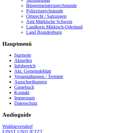
Sitzungsplan
Bürgermeistersprechstunde
Polizeisprechstunde
Ortsrecht / Satzungen
Amt Märkische Schweiz
Landkreis Märkisch-Oderland
Land Brandenburg
Hauptmenü
Startseite
Aktuelles
Infobereich
Akt. Gemeindeblatt
Veranstaltungen / Termine
Ausschreibungen
Gästebuch
Kontakt
Impressum
Datenschutz
Audioguide
Waldsieversdorf
EINST UND JETZT