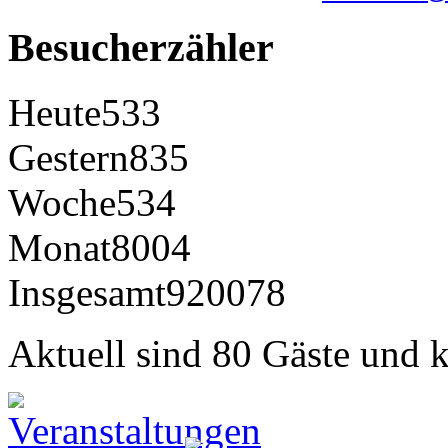
Besucherzähler
Heute
533
Gestern
835
Woche
534
Monat
8004
Insgesamt
920078
Aktuell sind 80 Gäste und k