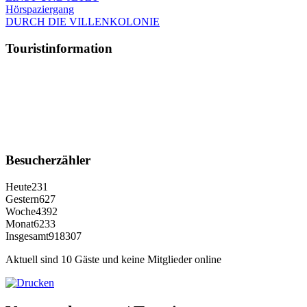
Hörspaziergang
DURCH DIE VILLENKOLONIE
Touristinformation
Besucherzähler
Heute
231
Gestern
627
Woche
4392
Monat
6233
Insgesamt
918307
Aktuell sind 10 Gäste und keine Mitglieder online