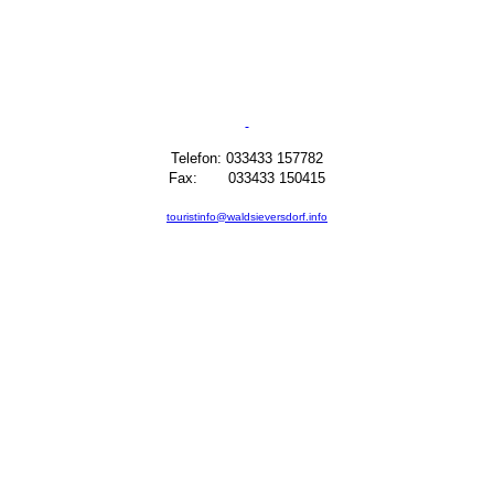
Telefon: 033433 157782
Fax: 033433 150415
touristinfo@waldsieversdorf.info