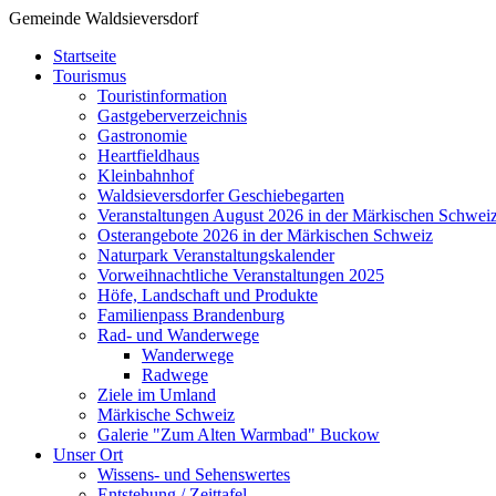
Gemeinde Waldsieversdorf
Startseite
Tourismus
Touristinformation
Gastgeberverzeichnis
Gastronomie
Heartfieldhaus
Kleinbahnhof
Waldsieversdorfer Geschiebegarten
Veranstaltungen August 2026 in der Märkischen Schwei
Osterangebote 2026 in der Märkischen Schweiz
Naturpark Veranstaltungskalender
Vorweihnachtliche Veranstaltungen 2025
Höfe, Landschaft und Produkte
Familienpass Brandenburg
Rad- und Wanderwege
Wanderwege
Radwege
Ziele im Umland
Märkische Schweiz
Galerie "Zum Alten Warmbad" Buckow
Unser Ort
Wissens- und Sehenswertes
Entstehung / Zeittafel