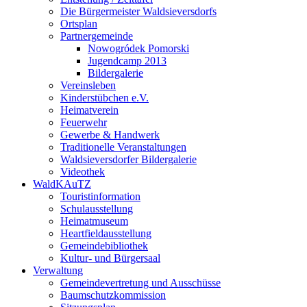
Die Bürgermeister Waldsieversdorfs
Ortsplan
Partnergemeinde
Nowogródek Pomorski
Jugendcamp 2013
Bildergalerie
Vereinsleben
Kinderstübchen e.V.
Heimatverein
Feuerwehr
Gewerbe & Handwerk
Traditionelle Veranstaltungen
Waldsieversdorfer Bildergalerie
Videothek
WaldKAuTZ
Touristinformation
Schulausstellung
Heimatmuseum
Heartfieldausstellung
Gemeindebibliothek
Kultur- und Bürgersaal
Verwaltung
Gemeindevertretung und Ausschüsse
Baumschutzkommission