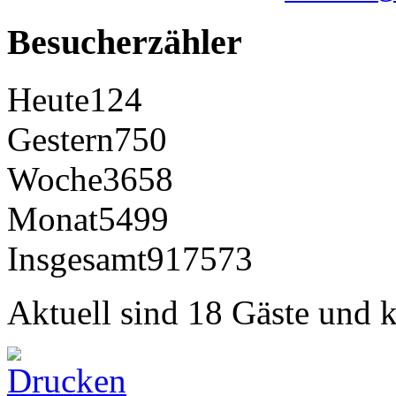
Besucherzähler
Heute
124
Gestern
750
Woche
3658
Monat
5499
Insgesamt
917573
Aktuell sind 18 Gäste und k