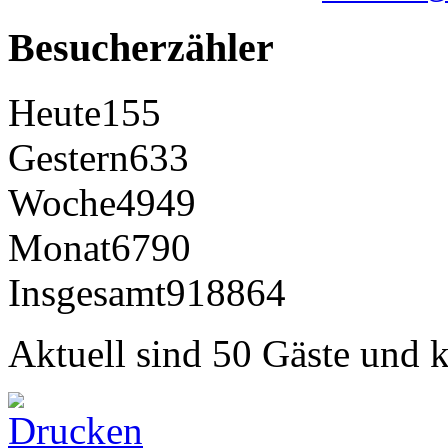
Besucherzähler
Heute
155
Gestern
633
Woche
4949
Monat
6790
Insgesamt
918864
Aktuell sind 50 Gäste und k