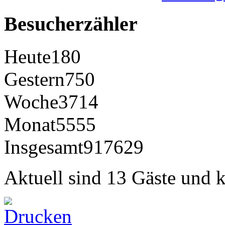
Besucherzähler
Heute
180
Gestern
750
Woche
3714
Monat
5555
Insgesamt
917629
Aktuell sind 13 Gäste und k