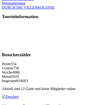
Hörspaziergang
DURCH DIE VILLENKOLONIE
Touristinformation
Besucherzähler
Heute
554
Gestern
750
Woche
4088
Monat
5929
Insgesamt
918003
Aktuell sind 12 Gäste und keine Mitglieder online