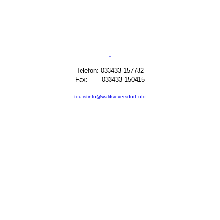
Telefon: 033433 157782
Fax: 033433 150415
touristinfo@waldsieversdorf.info