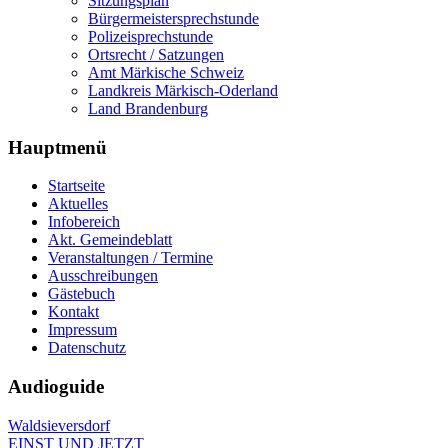
Sitzungsplan
Bürgermeistersprechstunde
Polizeisprechstunde
Ortsrecht / Satzungen
Amt Märkische Schweiz
Landkreis Märkisch-Oderland
Land Brandenburg
Hauptmenü
Startseite
Aktuelles
Infobereich
Akt. Gemeindeblatt
Veranstaltungen / Termine
Ausschreibungen
Gästebuch
Kontakt
Impressum
Datenschutz
Audioguide
Waldsieversdorf
EINST UND JETZT