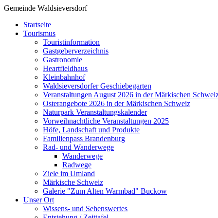
Gemeinde Waldsieversdorf
Startseite
Tourismus
Touristinformation
Gastgeberverzeichnis
Gastronomie
Heartfieldhaus
Kleinbahnhof
Waldsieversdorfer Geschiebegarten
Veranstaltungen August 2026 in der Märkischen Schwei
Osterangebote 2026 in der Märkischen Schweiz
Naturpark Veranstaltungskalender
Vorweihnachtliche Veranstaltungen 2025
Höfe, Landschaft und Produkte
Familienpass Brandenburg
Rad- und Wanderwege
Wanderwege
Radwege
Ziele im Umland
Märkische Schweiz
Galerie "Zum Alten Warmbad" Buckow
Unser Ort
Wissens- und Sehenswertes
Entstehung / Zeittafel