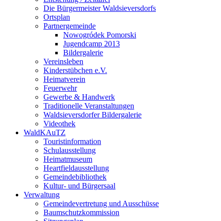
Die Bürgermeister Waldsieversdorfs
Ortsplan
Partnergemeinde
Nowogródek Pomorski
Jugendcamp 2013
Bildergalerie
Vereinsleben
Kinderstübchen e.V.
Heimatverein
Feuerwehr
Gewerbe & Handwerk
Traditionelle Veranstaltungen
Waldsieversdorfer Bildergalerie
Videothek
WaldKAuTZ
Touristinformation
Schulausstellung
Heimatmuseum
Heartfieldausstellung
Gemeindebibliothek
Kultur- und Bürgersaal
Verwaltung
Gemeindevertretung und Ausschüsse
Baumschutzkommission