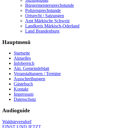
Sitzungsplan
Bürgermeistersprechstunde
Polizeisprechstunde
Ortsrecht / Satzungen
Amt Märkische Schweiz
Landkreis Märkisch-Oderland
Land Brandenburg
Hauptmenü
Startseite
Aktuelles
Infobereich
Akt. Gemeindeblatt
Veranstaltungen / Termine
Ausschreibungen
Gästebuch
Kontakt
Impressum
Datenschutz
Audioguide
Waldsieversdorf
EINST UND JETZT