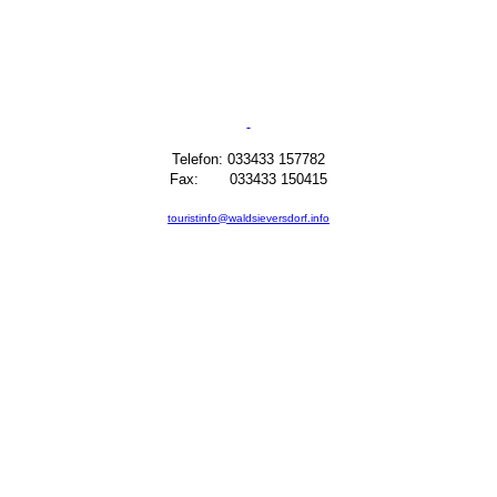
Telefon: 033433 157782
Fax: 033433 150415
touristinfo@waldsieversdorf.info