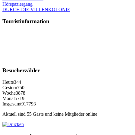
Hörspaziergang
DURCH DIE VILLENKOLONIE
Touristinformation
Besucherzähler
Heute
344
Gestern
750
Woche
3878
Monat
5719
Insgesamt
917793
Aktuell sind 55 Gäste und keine Mitglieder online