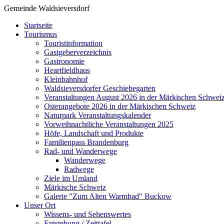
Gemeinde Waldsieversdorf
Startseite
Tourismus
Touristinformation
Gastgeberverzeichnis
Gastronomie
Heartfieldhaus
Kleinbahnhof
Waldsieversdorfer Geschiebegarten
Veranstaltungen August 2026 in der Märkischen Schwei
Osterangebote 2026 in der Märkischen Schweiz
Naturpark Veranstaltungskalender
Vorweihnachtliche Veranstaltungen 2025
Höfe, Landschaft und Produkte
Familienpass Brandenburg
Rad- und Wanderwege
Wanderwege
Radwege
Ziele im Umland
Märkische Schweiz
Galerie "Zum Alten Warmbad" Buckow
Unser Ort
Wissens- und Sehenswertes
Entstehung / Zeittafel