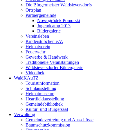
Die Bürgermeister Waldsieversdorfs
Ortsplan
Partnergemeinde
Nowogródek Pomorski
Jugendcamp 2013
Bildergalerie
Vereinsleben
Kinderstübchen e.V.
Heimatverein
Feuerwehr
Gewerbe & Handwerk
Traditionelle Veranstaltungen
Waldsieversdorfer Bildergalerie
Videothek
WaldKAuTZ
Touristinformation
Schulausstellung
Heimatmuseum
Heartfieldausstellung
Gemeindebibliothek
Kultur- und Bürgersaal
Verwaltung
Gemeindevertretung und Ausschüsse
Baumschutzkommission