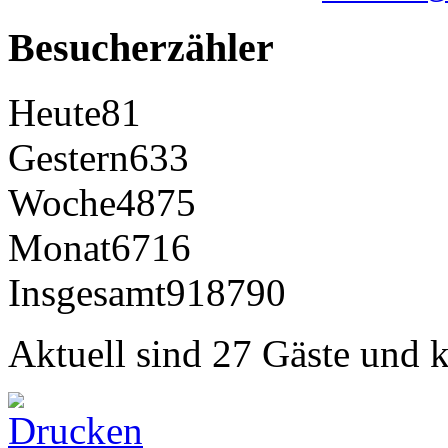
Besucherzähler
Heute
81
Gestern
633
Woche
4875
Monat
6716
Insgesamt
918790
Aktuell sind 27 Gäste und k