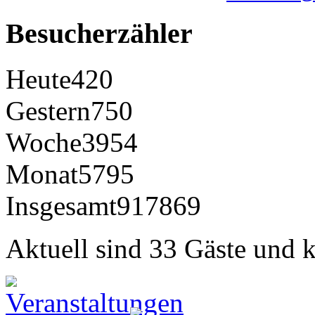
Besucherzähler
Heute
420
Gestern
750
Woche
3954
Monat
5795
Insgesamt
917869
Aktuell sind 33 Gäste und k