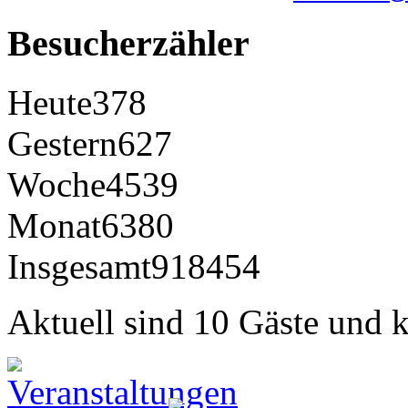
Besucherzähler
Heute
378
Gestern
627
Woche
4539
Monat
6380
Insgesamt
918454
Aktuell sind 10 Gäste und k