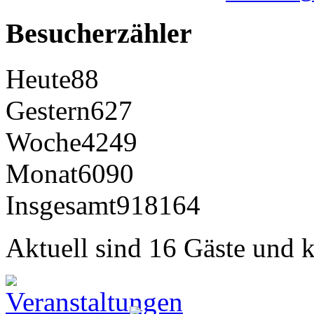
Besucherzähler
Heute
88
Gestern
627
Woche
4249
Monat
6090
Insgesamt
918164
Aktuell sind 16 Gäste und k