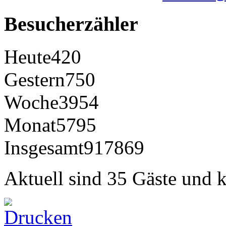
Besucherzähler
Heute
420
Gestern
750
Woche
3954
Monat
5795
Insgesamt
917869
Aktuell sind 35 Gäste und k