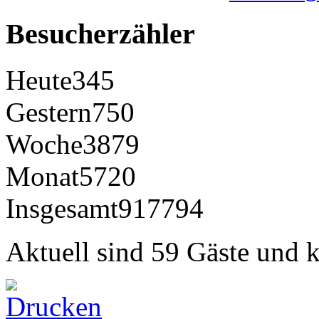
Besucherzähler
Heute
345
Gestern
750
Woche
3879
Monat
5720
Insgesamt
917794
Aktuell sind 59 Gäste und k