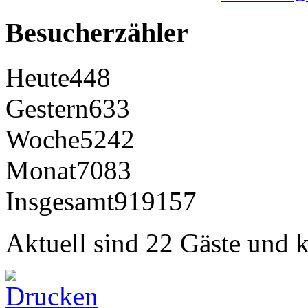
Besucherzähler
Heute
448
Gestern
633
Woche
5242
Monat
7083
Insgesamt
919157
Aktuell sind 22 Gäste und k