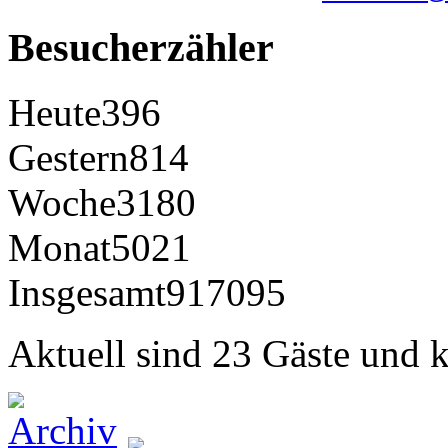
Besucherzähler
Heute
396
Gestern
814
Woche
3180
Monat
5021
Insgesamt
917095
Aktuell sind 23 Gäste und k