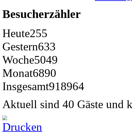
Besucherzähler
Heute
255
Gestern
633
Woche
5049
Monat
6890
Insgesamt
918964
Aktuell sind 40 Gäste und k