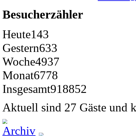
Besucherzähler
Heute
143
Gestern
633
Woche
4937
Monat
6778
Insgesamt
918852
Aktuell sind 27 Gäste und k