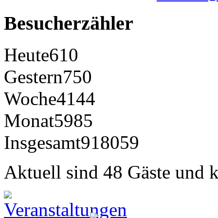
Besucherzähler
Heute
610
Gestern
750
Woche
4144
Monat
5985
Insgesamt
918059
Aktuell sind 48 Gäste und k