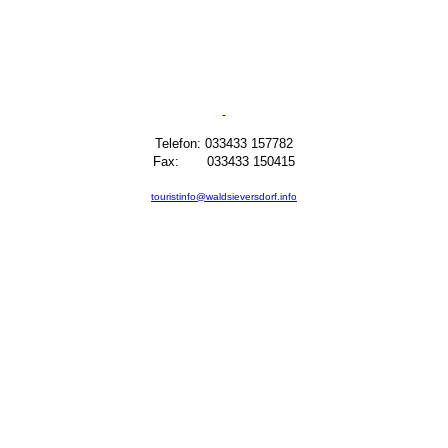
Telefon: 033433 157782
Fax: 033433 150415
touristinfo@waldsieversdorf.info