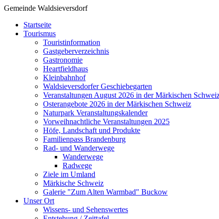
Gemeinde Waldsieversdorf
Startseite
Tourismus
Touristinformation
Gastgeberverzeichnis
Gastronomie
Heartfieldhaus
Kleinbahnhof
Waldsieversdorfer Geschiebegarten
Veranstaltungen August 2026 in der Märkischen Schwei
Osterangebote 2026 in der Märkischen Schweiz
Naturpark Veranstaltungskalender
Vorweihnachtliche Veranstaltungen 2025
Höfe, Landschaft und Produkte
Familienpass Brandenburg
Rad- und Wanderwege
Wanderwege
Radwege
Ziele im Umland
Märkische Schweiz
Galerie "Zum Alten Warmbad" Buckow
Unser Ort
Wissens- und Sehenswertes
Entstehung / Zeittafel