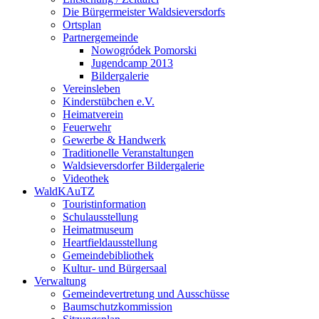
Die Bürgermeister Waldsieversdorfs
Ortsplan
Partnergemeinde
Nowogródek Pomorski
Jugendcamp 2013
Bildergalerie
Vereinsleben
Kinderstübchen e.V.
Heimatverein
Feuerwehr
Gewerbe & Handwerk
Traditionelle Veranstaltungen
Waldsieversdorfer Bildergalerie
Videothek
WaldKAuTZ
Touristinformation
Schulausstellung
Heimatmuseum
Heartfieldausstellung
Gemeindebibliothek
Kultur- und Bürgersaal
Verwaltung
Gemeindevertretung und Ausschüsse
Baumschutzkommission