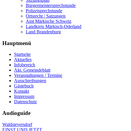
Sitzungsplan
Bürgermeistersprechstunde
Polizeisprechstunde
Ortsrecht / Satzungen
Amt Märkische Schweiz
Landkreis Märkisch-Oderland
Land Brandenburg
Hauptmenü
Startseite
Aktuelles
Infobereich
Akt. Gemeindeblatt
Veranstaltungen / Termine
Ausschreibungen
Gästebuch
Kontakt
Impressum
Datenschutz
Audioguide
Waldsieversdorf
EINST UND JETZT