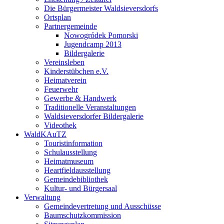
Die Bürgermeister Waldsieversdorfs
Ortsplan
Partnergemeinde
Nowogródek Pomorski
Jugendcamp 2013
Bildergalerie
Vereinsleben
Kinderstübchen e.V.
Heimatverein
Feuerwehr
Gewerbe & Handwerk
Traditionelle Veranstaltungen
Waldsieversdorfer Bildergalerie
Videothek
WaldKAuTZ
Touristinformation
Schulausstellung
Heimatmuseum
Heartfieldausstellung
Gemeindebibliothek
Kultur- und Bürgersaal
Verwaltung
Gemeindevertretung und Ausschüsse
Baumschutzkommission