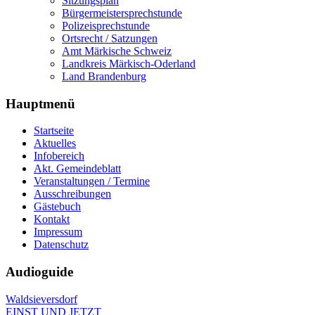
Sitzungsplan
Bürgermeistersprechstunde
Polizeisprechstunde
Ortsrecht / Satzungen
Amt Märkische Schweiz
Landkreis Märkisch-Oderland
Land Brandenburg
Hauptmenü
Startseite
Aktuelles
Infobereich
Akt. Gemeindeblatt
Veranstaltungen / Termine
Ausschreibungen
Gästebuch
Kontakt
Impressum
Datenschutz
Audioguide
Waldsieversdorf
EINST UND JETZT