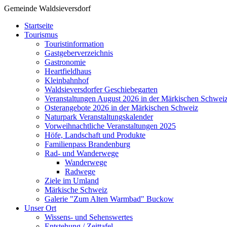
Gemeinde Waldsieversdorf
Startseite
Tourismus
Touristinformation
Gastgeberverzeichnis
Gastronomie
Heartfieldhaus
Kleinbahnhof
Waldsieversdorfer Geschiebegarten
Veranstaltungen August 2026 in der Märkischen Schwei
Osterangebote 2026 in der Märkischen Schweiz
Naturpark Veranstaltungskalender
Vorweihnachtliche Veranstaltungen 2025
Höfe, Landschaft und Produkte
Familienpass Brandenburg
Rad- und Wanderwege
Wanderwege
Radwege
Ziele im Umland
Märkische Schweiz
Galerie "Zum Alten Warmbad" Buckow
Unser Ort
Wissens- und Sehenswertes
Entstehung / Zeittafel