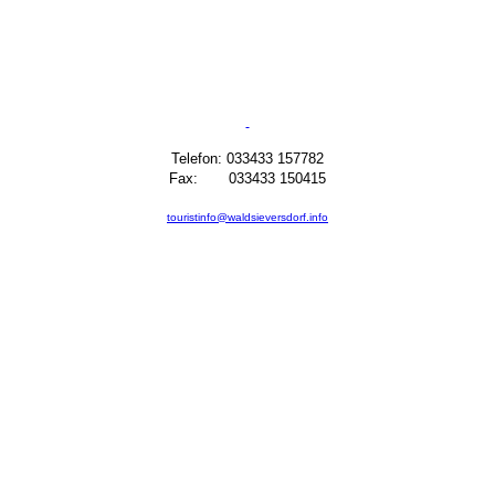
Telefon: 033433 157782
Fax: 033433 150415
touristinfo@waldsieversdorf.info