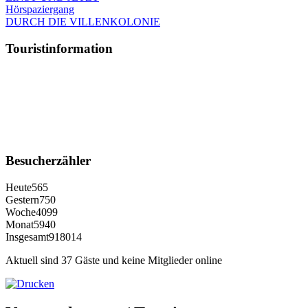
Hörspaziergang
DURCH DIE VILLENKOLONIE
Touristinformation
Besucherzähler
Heute
565
Gestern
750
Woche
4099
Monat
5940
Insgesamt
918014
Aktuell sind 37 Gäste und keine Mitglieder online