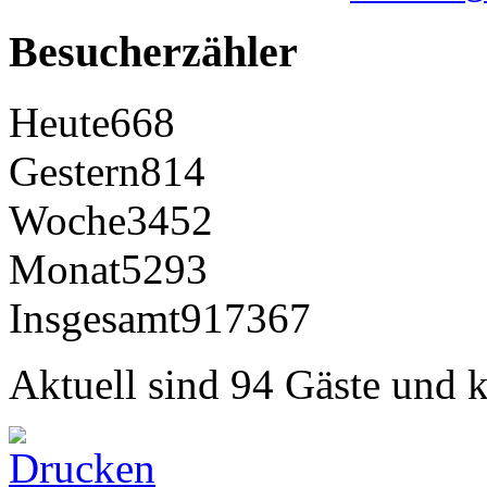
Besucherzähler
Heute
668
Gestern
814
Woche
3452
Monat
5293
Insgesamt
917367
Aktuell sind 94 Gäste und k