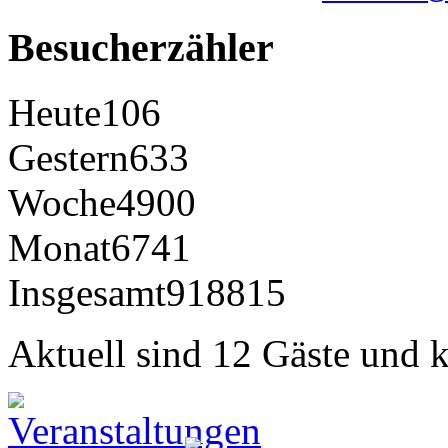
Besucherzähler
Heute
106
Gestern
633
Woche
4900
Monat
6741
Insgesamt
918815
Aktuell sind 12 Gäste und k