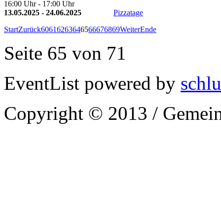
16:00 Uhr - 17:00 Uhr
13.05.2025 - 24.06.2025
Pizzatage
Start
Zurück
60
61
62
63
64
65
66
67
68
69
Weiter
Ende
Seite 65 von 71
EventList powered by
schlu
Copyright © 2013 / Gemein