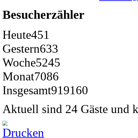
Besucherzähler
Heute
451
Gestern
633
Woche
5245
Monat
7086
Insgesamt
919160
Aktuell sind 24 Gäste und k