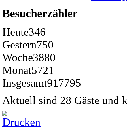
Besucherzähler
Heute
346
Gestern
750
Woche
3880
Monat
5721
Insgesamt
917795
Aktuell sind 28 Gäste und k