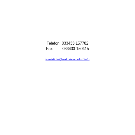
Telefon: 033433 157782
Fax: 033433 150415
touristinfo@waldsieversdorf.info