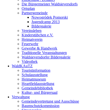
Die Bürgermeister Waldsieversdorfs
Ortsplan
Partnergemeinde
Nowogródek Pomorski
Jugendcamp 2013
Bildergalerie
Vereinsleben
Kinderstübchen e.V.
Heimatverein
Feuerwehr
Gewerbe & Handwerk
Traditionelle Veranstaltungen
Waldsieversdorfer Bildergalerie
Videothek
WaldKAuTZ
Touristinformation
Schulausstellung
Heimatmuseum
Heartfieldausstellung
Gemeindebibliothek
Kultur- und Bürgersaal
Verwaltung
Gemeindevertretung und Ausschüsse
Baumschutzkommission