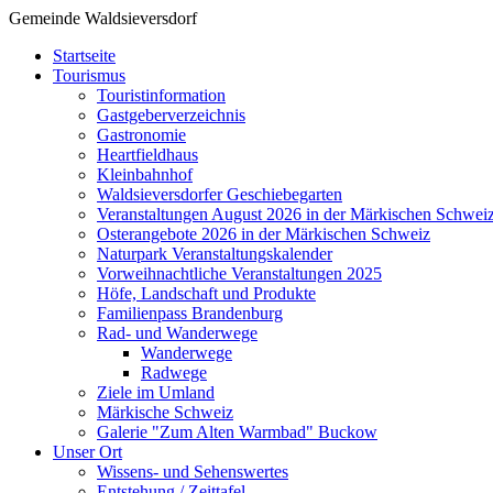
Gemeinde Waldsieversdorf
Startseite
Tourismus
Touristinformation
Gastgeberverzeichnis
Gastronomie
Heartfieldhaus
Kleinbahnhof
Waldsieversdorfer Geschiebegarten
Veranstaltungen August 2026 in der Märkischen Schwei
Osterangebote 2026 in der Märkischen Schweiz
Naturpark Veranstaltungskalender
Vorweihnachtliche Veranstaltungen 2025
Höfe, Landschaft und Produkte
Familienpass Brandenburg
Rad- und Wanderwege
Wanderwege
Radwege
Ziele im Umland
Märkische Schweiz
Galerie "Zum Alten Warmbad" Buckow
Unser Ort
Wissens- und Sehenswertes
Entstehung / Zeittafel