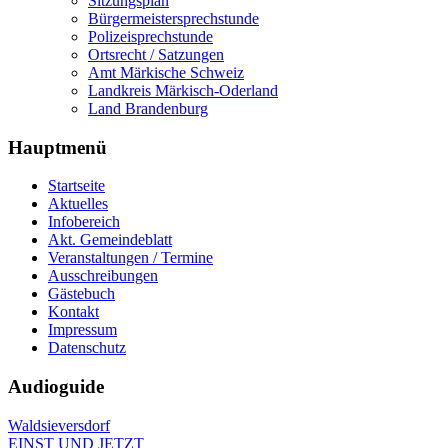
Sitzungsplan
Bürgermeistersprechstunde
Polizeisprechstunde
Ortsrecht / Satzungen
Amt Märkische Schweiz
Landkreis Märkisch-Oderland
Land Brandenburg
Hauptmenü
Startseite
Aktuelles
Infobereich
Akt. Gemeindeblatt
Veranstaltungen / Termine
Ausschreibungen
Gästebuch
Kontakt
Impressum
Datenschutz
Audioguide
Waldsieversdorf
EINST UND JETZT