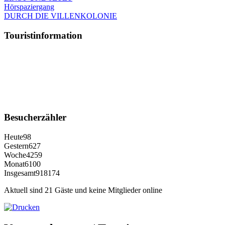
Hörspaziergang
DURCH DIE VILLENKOLONIE
Touristinformation
Besucherzähler
Heute
98
Gestern
627
Woche
4259
Monat
6100
Insgesamt
918174
Aktuell sind 21 Gäste und keine Mitglieder online